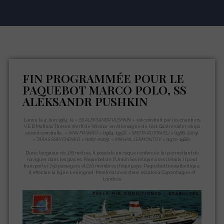
FIN PROGRAMMÉE POUR LE
PAQUEBOT MARCO POLO, SS
ALEKSANDR PUSHKIN
Lancé le 4 Juin 1964, le «
SS ALEKSANDR PUSHKIN
» est construit par les chantiers
V.E.B Mathias Thesen Werft de Wismar en Allemagne de l’est. Quatre sister-ships
seront construits : «
IVAN FRANKO
» (1964-1997), «
SHOTA RUSTAVELI
» (1966-2003),
«
TARAS SHEVCHENKO
» (1067-2005), «
MIKHAIL
LERMONTOV
» (1972-1986) .
D’une longueur de 176 mètres, il possède un coque renforcée lui permettant de
naviguer dans les glaces. Paquebot de l’Union Soviétique à ses débuts, il peut
transporter 750 passagers et 220 membres d’équipage. Paquebot transatlantique,
il effectue la ligne Leningrad-Montréal avec deux escales à Copenhague et
Londres.