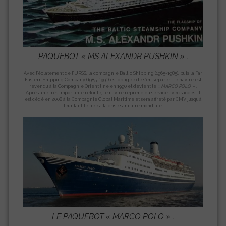
PAQUEBOT «
MS ALEXANDR PUSHKIN
» .
Avec l’éclatement de l’URSS, la compagnie Baltic Shipping (1965-1985), puis la Far
Eastern Shipping Company (1985-1991) est obligée de s’en séparer. Le navire est
revendu à la Compagnie Orient line en 1990 et devient le «
MARCO
POLO
» .
Après une très importante refonte, le navire reprend du service avec succés. Il
est cédé en 2008 à la Compagnie Global Maritime et sera affrété par CMV jusqu’à
leur faillite liée à la crise sanitaire mondiale.
LE PAQUEBOT «
MARCO POLO
» .