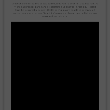
Vendu aux enchères il y a quelques mois, son avenir demeurait très incertain. Je
viens d’apprendre par un ami propriétaire d’un chantier à Alang qu’il serait
ferraillé très prochainement. C’est la fin d’un navire dont la ligne rappelait
encore les anciens navires. Bientôt il n’en restera plus aucun en activité et seul
les souvenirs subsisteront…