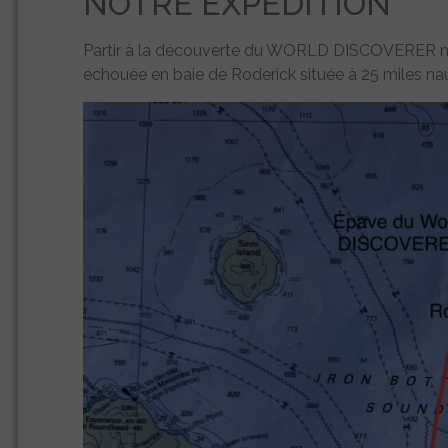
NOTRE EXPÉDITION
Partir à la découverte du WORLD DISCOVERER n’es
échouée en baie de Roderick située à 25 miles na