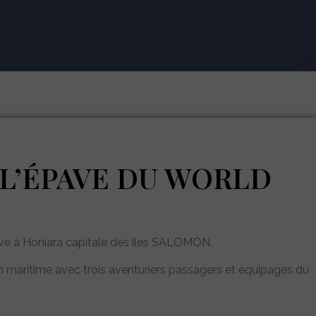
L’ÉPAVE DU WORLD
ive à Honiara capitale des îles SALOMON.
n maritime avec trois aventuriers passagers et équipages du