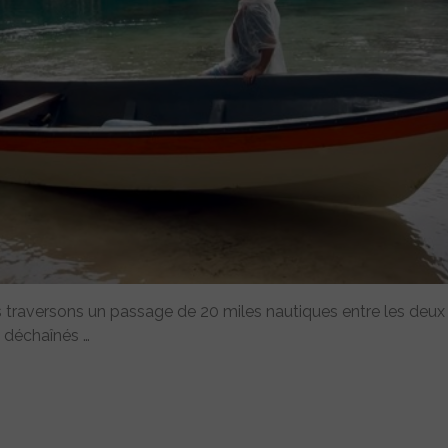
us traversons un passage de 20 miles nautiques entre les deux
s déchaînés …