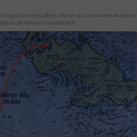
t pas une mince affaire. L’épave du navire demeure à jamai
utiques de Honaria à Guadalcanal.