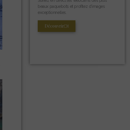
Suivez en direct les webcams des plus
beaux paquebots et profitez d’images
exceptionnelles.
Découvrir
t