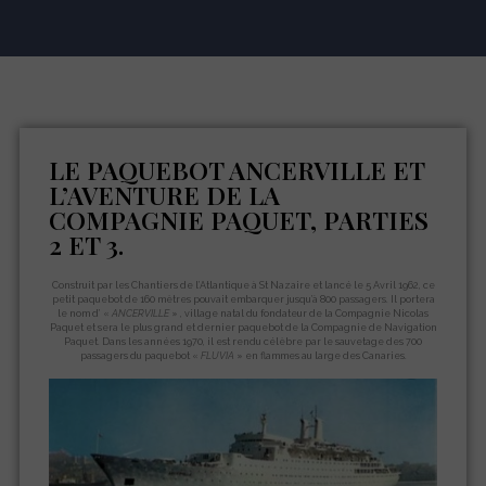
LE PAQUEBOT ANCERVILLE ET
L’AVENTURE DE LA
COMPAGNIE PAQUET, PARTIES
2 ET 3.
Construit par les Chantiers de l’Atlantique à St Nazaire et lancé le 5 Avril 1962, ce
petit paquebot de 160 mètres pouvait embarquer jusqu’à 800 passagers. Il portera
le nom d’ «
ANCERVILLE
» , village natal du fondateur de la Compagnie Nicolas
Paquet et sera le plus grand et dernier paquebot de la Compagnie de Navigation
Paquet. Dans les années 1970, il est rendu célèbre par le sauvetage des 700
passagers du paquebot «
FLUVIA
» en flammes au large des Canaries.