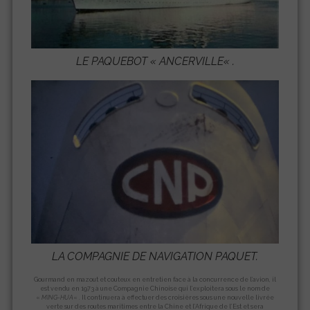
LE PAQUEBOT «
ANCERVILLE
« .
LA COMPAGNIE DE NAVIGATION PAQUET.
Gourmand en mazout et couteux en entretien face à la concurrence de l’avion, il
est vendu en 1973 à une Compagnie Chinoise qui l’exploitera sous le nom de
«
MING-HUA
« . Il continuera à effectuer des croisières sous une nouvelle livrée
verte sur des routes maritimes entre la Chine et l’Afrique de l’Est et sera