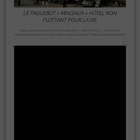
LE PAQUEBOT «
MINGHUA
» HÔTEL NON
FLOTTANT POUR LA VIE.
Nous continuons notre croisière à bord de l' »ANCERVILLE » et vivons les
moments de découverte et de moments passés à bord ! Embarquement immédiat
!