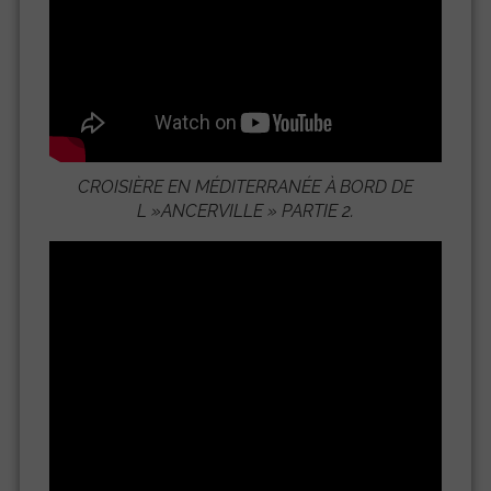
CROISIÈRE EN MÉDITERRANÉE À BORD DE
L »
ANCERVILLE
» PARTIE 2.