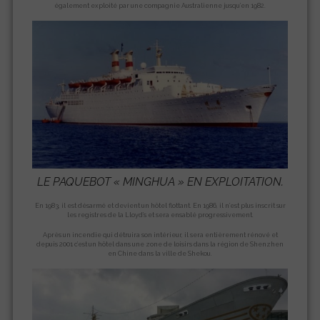
également exploité par une compagnie Australienne jusqu’en 1982.
LE PAQUEBOT «
MINGHUA
» EN EXPLOITATION.
En 1983, il est désarmé et devient un hôtel flottant. En 1986, il n’est plus inscrit sur
les registres de la Lloyd’s et sera ensablé progressivement.
Après un incendie qui détruira son intérieur, il sera entièrement rénové et
depuis 2001 c’est un hôtel dans une zone de loisirs dans la région de Shenzhen
en Chine dans la ville de Shekou.