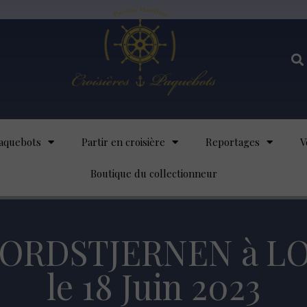
aquebots
Partir en croisière
Reportages
V
Boutique du collectionneur
S NORDSTJERNEN à 
le 18 Juin 2023