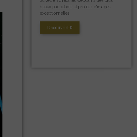
Suivez en direct les webcams des plus
beaux paquebots et profitez d’images
exceptionnelles.
Découvrir