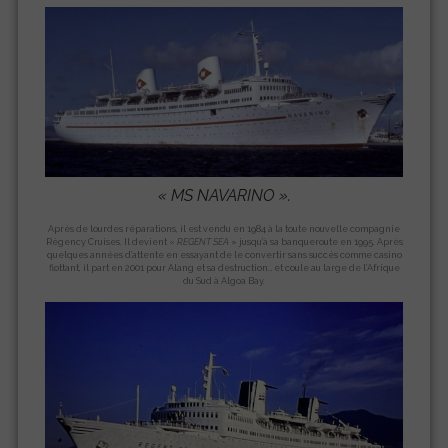
«
MS NAVARINO »
.
Après de lourdes réparations, il est vendu en 1984 à la toute nouvelle compagnie
Régency Cruises. Il devient «
REGENT SEA
» jusqu’à sa banqueroute en 1995. Après
quelques années d’attente en essayant de le convertir sans succés comme casino
flottant, il part en 2001 pour Alang et sa destruction… et coule au large de l’Afrique
du Sud à Algoa Bay.