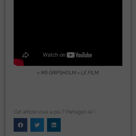
«
MS GRIPSHOLM
» LE FILM.
Cet article vous a plu ? Partagez-le !