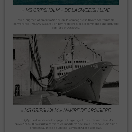
«
MS GRIPSHOLM
» DE LA SWEDISH LINE.
Avec l’augmentation du traffic aérien, la Compagnie se trouve contrainte de
convertir le «
MS GRIPSHOLM
» en navire de croisière. Il commence une nouvelle
carrière avec succès…
« MS GRIPSHOLM
» NAVIRE DE CROISIÈRE.
En 1975, il est vendu à la Compagnie Krageorgis Line et devient le « MS
NAVARINO ». Il poursuit sa carrière en méditerranée, mais il s’échoue lors d’une
croisière au large de l’île de Patmos en Grèce l’été 1981.