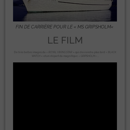
FIN DE CARRIÈRE POUR LE «
MS GRIPSHOLM
«
LE FILM
De très belles images du «
ROYAL VIKING STAR
» qui deviendra plus tard «
BLACK
WATCH
» et un départ du magnifique «
GRIPSHOLM
« …