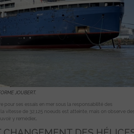
FORME JOUBERT.
re pour ses essais en mer sous la responsabilité des
a vitesse de 32,125 noeuds est atteinte, mais on observe de
ouvoir y remédier…
 CHANGEMENT DES HÉLICE