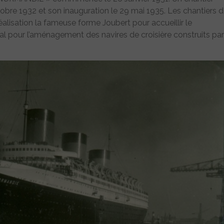
obre 1932 et son inauguration le 29 mai 1935. Les chantiers 
alisation la fameuse forme Joubert pour accueillir le
ital pour l’aménagement des navires de croisière construits par