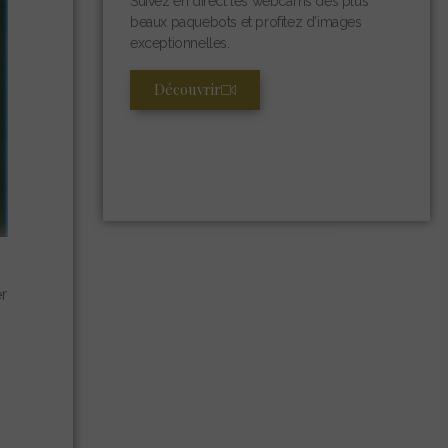
Suivez en direct les webcams des plus
beaux paquebots et profitez d’images
exceptionnelles.
Découvrir
r