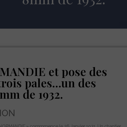
MANDIE et pose des
trois pales…un des
8mm de 1932.
ION
NORMANDIE
» commmence le 26 Janvier 1931. Un chantier