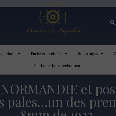
aquebots
Partir en croisière
Reportages
V
Boutique du collectionneur
 NORMANDIE et pose
ois pales…un des prem
8mm de 1932.