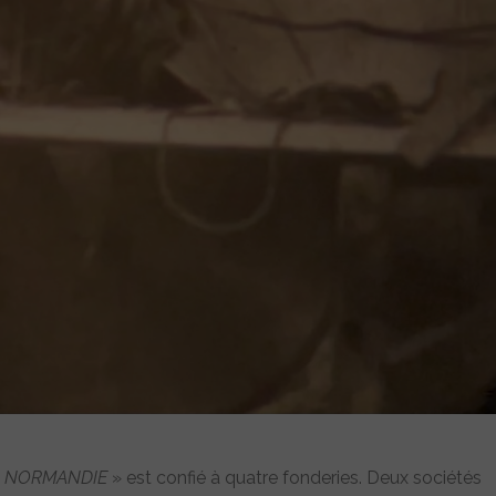
«
NORMANDIE
» est confié à quatre fonderies. Deux sociétés