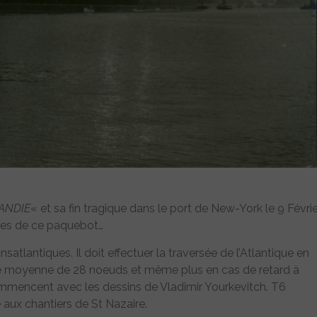
ANDIE
« et sa fin tragique dans le port de New-York le 9 Févrie
ices de ce paquebot…
nsatlantiques. Il doit effectuer la traversée de l’Atlantique en
esse moyenne de 28 noeuds et même plus en cas de retard à
commencent avec les dessins de Vladimir Yourkevitch. T6
aux chantiers de St Nazaire.