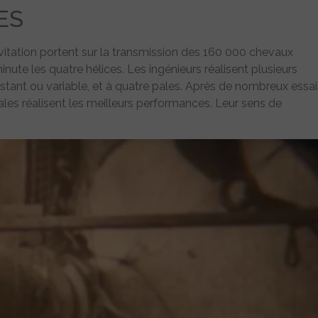
ES
itation portent sur la transmission des 160 000 chevaux
nute les quatre hélices. Les ingénieurs réalisent plusieurs
stant ou variable, et à quatre pales. Après de nombreux essai
 pales réalisent les meilleurs performances. Leur sens de