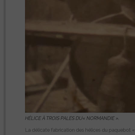
HÉLICE À TROIS PALES DU
« NORMANDIE »
.
La délicate fabrication des hélices du paquebot 