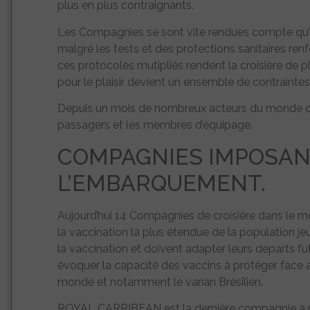
plus en plus contraignants.
Les Compagnies se sont vite rendues compte qu’il ét
malgré les tests et des protections sanitaires renf
ces protocoles mutipliés rendent la croisière de 
pour le plaisir devient un ensemble de contraintes
Depuis un mois de nombreux acteurs du monde de la
passagers et les membres d’équipage.
COMPAGNIES IMPOSAN
L’EMBARQUEMENT.
Aujourd’hui 14 Compagnies de croisière dans le mo
la vaccination la plus étendue de la population j
la vaccination et doivent adapter leurs départs f
évoquer la capacité des vaccins à protéger face a
monde et notamment le varian Brésilien.
ROYAL CARRIBEAN est la dernière compagnie à ren