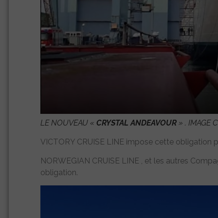
LE NOUVEAU «
C
RYSTAL ANDEAVOUR
» . IMAGE
VICTORY CRUISE LINE impose cette obligation pour
NORWEGIAN CRUISE LINE , et les autres Compagn
obligation.