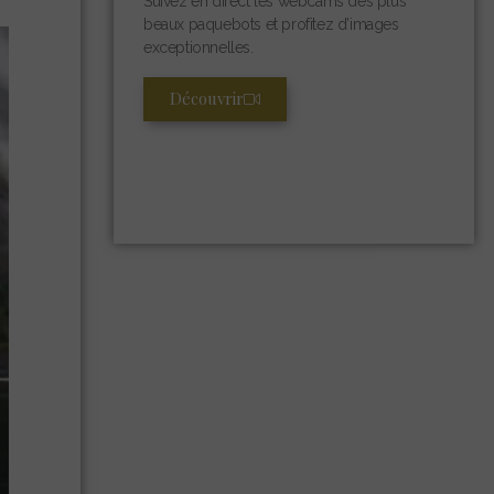
Suivez en direct les webcams des plus
beaux paquebots et profitez d’images
exceptionnelles.
Découvrir