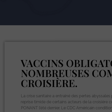
VACCINS OBLIGAT
NOMBREUSES COM
CROISIÈRE.
La crise sanitaire a entraîné des pertes abyssale
reprise timide de certains acteurs de la crois
PONANT l’été dernier. Le CDC Américain conditionn