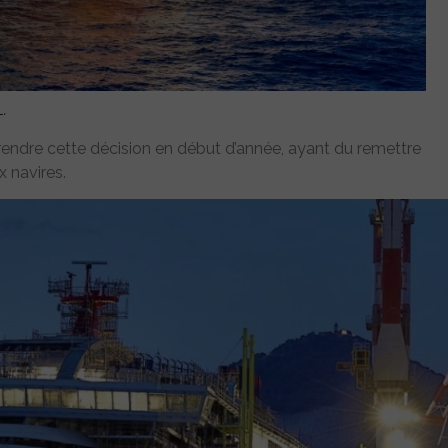
.
ndre cette décision en début d’année, ayant du remettre
x navires.