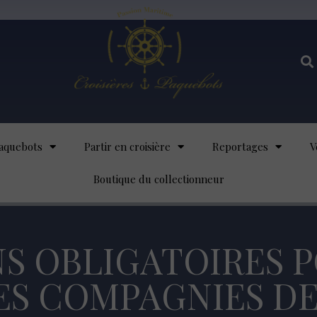
aquebots
Partir en croisière
Reportages
V
Boutique du collectionneur
S OBLIGATOIRES 
S COMPAGNIES DE 