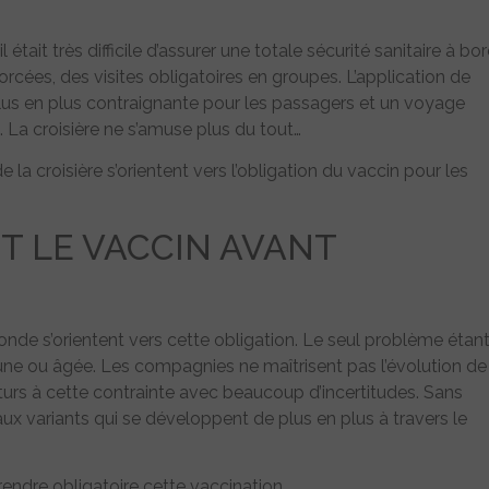
ait très difficile d’assurer une totale sécurité sanitaire à bo
orcées, des visites obligatoires en groupes. L’application de
plus en plus contraignante pour les passagers et un voyage
. La croisière ne s’amuse plus du tout…
 croisière s’orientent vers l’obligation du vaccin pour les
T LE VACCIN AVANT
nde s’orientent vers cette obligation. Le seul problème étan
eune ou âgée. Les compagnies ne maîtrisent pas l’évolution de
uturs à cette contrainte avec beaucoup d’incertitudes. Sans
ux variants qui se développent de plus en plus à travers le
dre obligatoire cette vaccination.