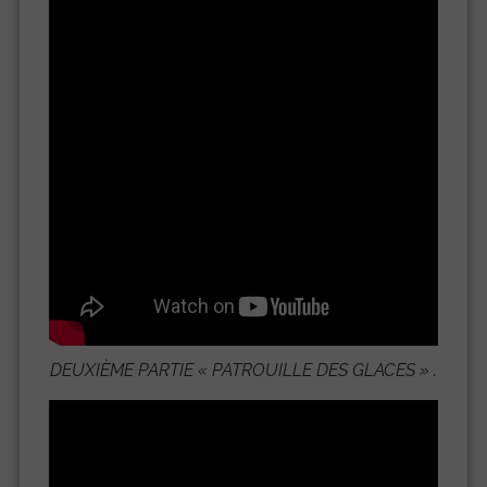
DEUXIÈME PARTIE «
PATROUILLE DES GLACES
» .