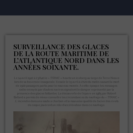
SURVEILLANCE DES GLACES
DE LA ROUTE MARITIME DE
L’ATLANTIQUE NORD DANS LES
ANNÉES SOIXANTE.
Le 14 avril 1912 à 23H40 le «
TITANIC
» heurte un iceberg au large de Terre Neuve
lors de sa traversée inaugurale. Il coule le 15 avril à 2h20 du matin causant la mort
de 1500 passagers partis pour le nouveau monde. À cette époque les messages
radio envoyés par d’autres navires signalent le danger représenté par la
présence des glaces flottantes. La découverte de l’épave en 1985 par Robert
Ballard a permis de mieux connaître les circonstances du naufrage du «
TITANIC
»
.L’ incendie dans une soute à charbon et la mauvaise qualité de l’acier des rivets
de coque jouèrent un rôle d’accélérateur dans ce naufrage.