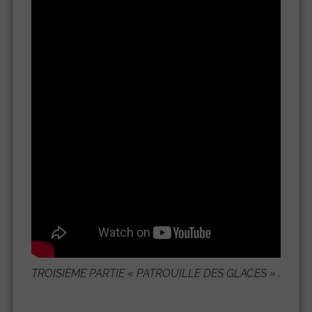
TROISIÈME PARTIE «
PATROUILLE DES GLACES
» .