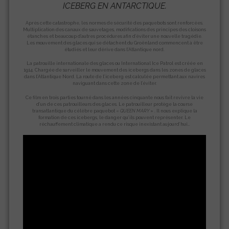
ICEBERG EN ANTARCTIQUE.
Après cette catastrophe, les normes de sécurité des paquebots sont renforcées.
Multiplication des canaux de sauvetages, modifications des principes des cloisons
étanches et beaucoup d’autres procédures afin d’éviter une nouvelle tragédie.
Les mouvement des glaces qui se détachent du Groënland commencent à être
étudiés et leur dérive dans l’Atlantique nord.
La patrouille internationale des glaces ou International Ice Patrol est créée en
1914. Chargée de surveiller le mouvement des icebergs dans les zones de glaces
dans l’Atlantique Nord. La route de l’iceberg est calculée permettant aux navires
naviguant dans cette zone de l’éviter.
Ce film en trois parties tourné dans les années cinquante nous fait revivre la vie
d’un de ces patrouilleurs des glaces. Le patrouilleur protège la course
transatlantique du célèbre paquebot «
QUEEN MARY
» . Il nous explique la
formation de ces icebergs, le danger qu’ils pouvent représenter. Le
réchauffement climatique a rendu ce risque inexistant aujourd’hui…