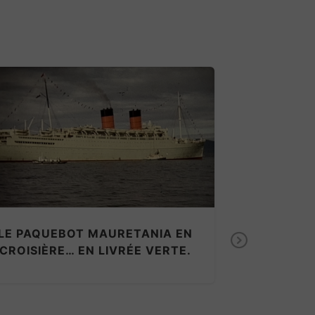
TRAVERS
PAQUEBOT
MAI 
LE PAQUEBOT MAURETANIA EN
Next
CROISIÈRE… EN LIVRÉE VERTE.