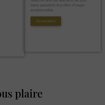
Suivez en direct les webcams des plus
beaux paquebots et profitez d’images
exceptionnelles.
Découvrir
ous plaire