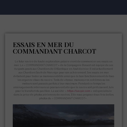
ESSAIS EN MER DU
COMMANDANT CHARCOT
Le futur navire de haute exploration polaire vient de commencer ses essais en
mer. Le «
COMMANDANT
CHARCOT
» de la Compagnie Ponant est équipé de ses
Azipods posés aux Chantiers de l’Atlantique en Aout dernier. Il est actuellement
aux Chantiers Sovik de Norvége pour son achèvement. Ses essais en mer
débutent pour tester sa manoeuvrabilité ainsi que le bon fonctionnement de tous
les organes vitaux du navire. Tests de vitesse, manoeuvres extrêmes ou les
moteurs sont poussés parfois à leur maximum. Pendant ce temps les
aménagements intérieurs se poursuivent afin que le navire soit prêt courant Juin
pour le transfert du pavillon. La société: «
https://uavpic.com
» est spécialisée
dans la prise de photos aériennes de navires. Elle nous propose deux très belles
photos du «
COMMANDANT CHARCOT
« .