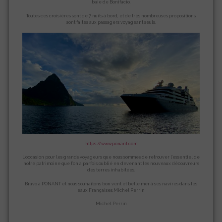
baie de Bonifacio.
Toutes ces croisières sont de 7 nuits à bord, et de très nombreuses propositions
sont faites aux passagers voyageant seuls.
https://www.ponant.com
L’occasion pour les grands voyageurs que nous sommes de retrouver l’essentiel de
notre patrimoine que l’on a parfois oublié en devenant les nouveaux découvreurs
des terres inhabitées.
Bravo à PONANT et nous souhaitons bon vent et belle mer à ses navires dans les
eaux Françaises.Michel Perrin
Michel Perrin