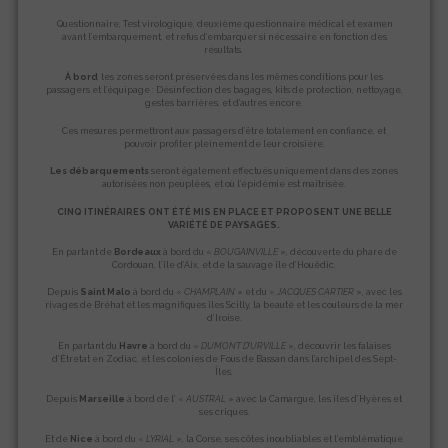
Questionnaire, Test virologique, deuxième questionnaire médical et examen
avant l’embarquement, et refus d’embarquer si nécessaire en fonction des
résultats.
À bord
, les zones seront préservées dans les mêmes conditions pour les
passagers et l’équipage : Désinfection des bagages, kits de protection, nettoyage,
gestes barrières, et d’autres encore.
Ces mesures permettront aux passagers d’être totalement en confiance, et
pouvoir profiter pleinement de leur croisière.
Les débarquements
seront également effectués uniquement dans des zones
autorisées non peuplées, et où l’épidémie est maîtrisée.
CINQ ITINÉRAIRES ONT ÉTÉ MIS EN PLACE ET PROPOSENT UNE BELLE
VARIÉTÉ DE PAYSAGES.
En partant de
Bordeaux
à bord du «
BOUGAINVILLE
», découverte du phare de
Cordouan, l’île d’Aix, et de la sauvage île d’Houëdic.
Depuis
Saint Malo
à bord du «
CHAMPLAIN
» et du «
JACQUES CARTIER
», avec les
rivages de Bréhat et les magnifiques îles Scilly, la beauté et les couleurs de la mer
d’Iroise.
En partant du
Havre
à bord du «
DUMONT D’URVILLE
», découvrir les falaises
d’Étretat en Zodiac, et les colonies de Fous de Bassan dans l’archipel des Sept-
Îles.
Depuis
Marseille
à bord de l’ «
AUSTRAL
» avec la Camargue, les îles d’Hyères et
ses criques.
Et de
Nice
à bord du «
LYRIAL
», la Corse, ses côtes inoubliables et l’emblématique