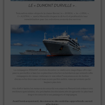
LE «
DUMONT D’URVILLE
» .
Trois autres sister-ships de la classe Boréal, le «
BOREAL
», le «
LYRIAL
»,
l’«
AUSTRAL
» , sont à Marseille depuis le 16 Avril et profitent de leur
immobilisation pour les entretiens annuels des navires.
La compagnie PONANT vient de dévoiler ce matin une magnifique offre qui
pourra permettre à tous les explorateurs des terres lointaines qui aiment cette
compagnie de mieux redécouvrir nos côtes Françaises avec de belles
découvertes bien souvent nous avons parfois oublié, nous qui aimons partir
toujours plus loin.
Afin d’offrir toutes les mesures de sécurité nécessaires Ponant s’est entouré des
meilleurs spécialistes, et a pris toutes les décisions afin de garantir le plus haut
degré de sécurité à ses passagers et équipages.
Avant l’embarquement, des mesures de contrôles approfondis seront
effectuées :