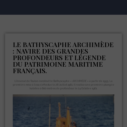
LE BATHYSCAPHE ARCHIMÈDE
: NAVIRE DES GRANDES
PROFONDEURS ET LÉGENDE
DU PATRIMOINE MARITIME
FRANÇAIS.
L’Arsenal de Toulon construit le Bathyscaphe «
ARCHIMÈDE
» à partir de 1955. La
première mise à l’eau s’effectue le 28 Juillet 1961. Il réalise une première plongée
habitée à 600 mètres de profondeur le 24 Octobre 1961.