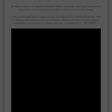
Quelques missions en 1973 sur la dorsale Médio-Atlantique et en 1974 termineront
sa carrière. Il est exposé depuis 2001 à la cité de la mer à Cherbourg.
Crosièreset paquebots ne vous présente pas aujourd’hui un film de Paquebot, mais
ce Bathyscaphe fait partie de notre histoire maritime. Ce film avec des couleurs
magnifiques nous fait vivre le départ pour une expédition de l’ «
ARCHIMÈDE
» .