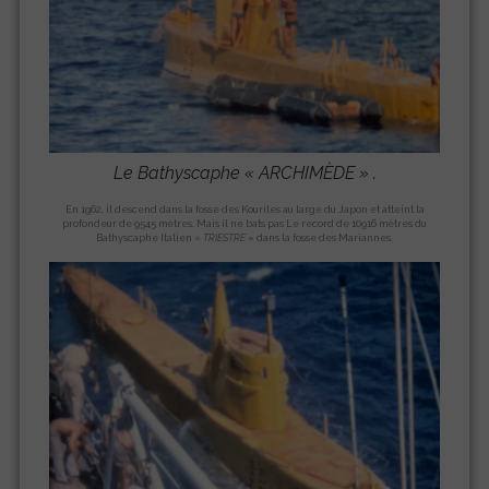
Le Bathyscaphe «
ARCHIMÈDE
» .
En 1962, il descend dans la fosse des Kouriles au large du Japon et atteint la
profondeur de 9545 mètres. Mais il ne bats pas Le record de 10916 mètres du
Bathyscaphe Italien «
TRIESTRE
» dans la fosse des Mariannes.