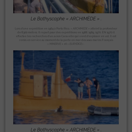
Le Bathyscaphe «
ARCHIMÈDE
» .
Lors d’une expédition en 1964 à Porto Rico, «
ARCHIMÈDE
» atteint la profondeur
de 8300 mètres. Il repart pour des expéditions en 1968, 1969, 1970. EN 1970 il
effectue les recherches d’un avion Caravelle qui vient d’exploser en vol. Il est
remis en service au moment de la perte en mer des sous marins Français
«
MINERVE
» et «
EURYDICE
« .
Le Bathyscaphe «
ARCHIMÈDE
» .