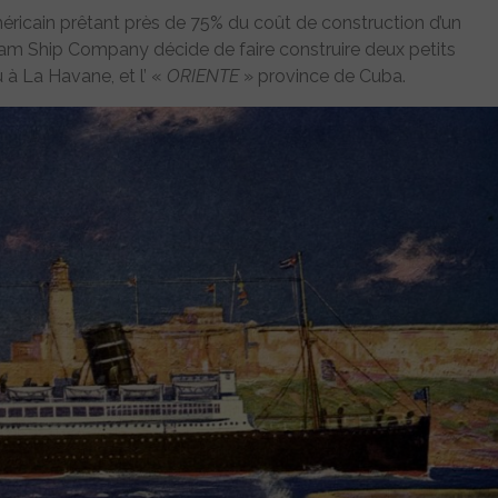
ricain prêtant près de 75% du coût de construction d’un
 Ship Company décide de faire construire deux petits
à La Havane, et l’ «
ORIENTE
» province de Cuba.