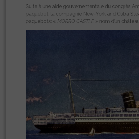
Suite à une aide gouvernementale du congrès Amé
paquebot, la compagnie New-York and Cuba Steam
paquebots: «
MORRO CASTLE
» nom d’un château 