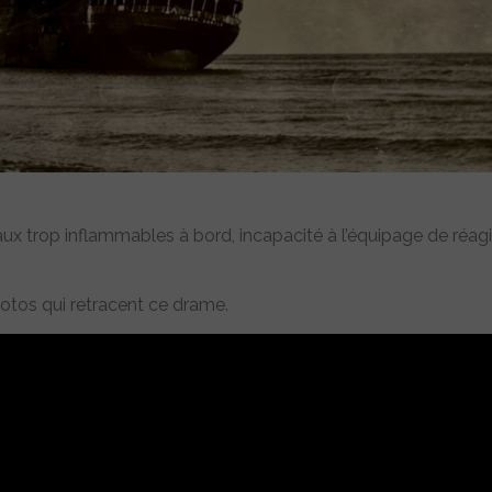
aux trop inflammables à bord, incapacité à l’équipage de réagi
otos qui retracent ce drame.