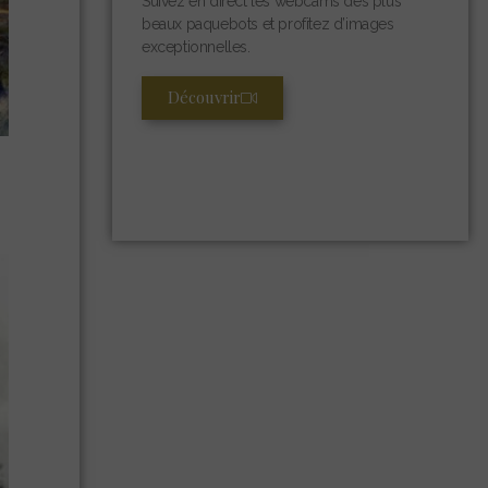
Suivez en direct les webcams des plus
beaux paquebots et profitez d’images
exceptionnelles.
Découvrir