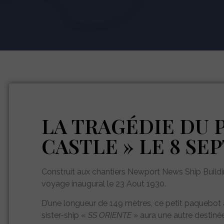
LA TRAGÉDIE DU
CASTLE » LE 8 SEP
Construit aux chantiers Newport News Ship Building
voyage inaugural le 23 Aout 1930.
D’une longueur de 149 mètres, ce petit paquebot
sister-ship «
SS ORIENTE
» aura une autre destinée