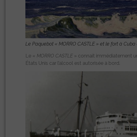
Le Paquebot «
MORRO CASTLE
» et le fort à Cuba 
Le «
MORRO CASTLE
» connait immédiatement un g
États Unis car l’alcool est autorisée à bord.