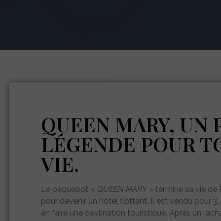
QUEEN MARY, UN 
LÉGENDE POUR TO
VIE.
Le paquebot «
QUEEN MARY
» termine sa vie de
pour devenir un hôtel flottant. Il est vendu pour 
en faire une destination touristique. Après un racha