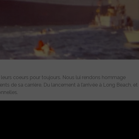
s leurs coeurs pour toujours. Nous lui rendons hommage
ents de sa carrière. Du lancement à l’arrivée à Long Beach, et
nnelles.