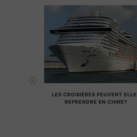
Previous
NOTRE PROJET : DONNER UN
VENT ELLES
NOUVELLE VIE À L’ANCIENNE
CHINE?
VEDETTE CHINON DU PAQUEB
FRANCE