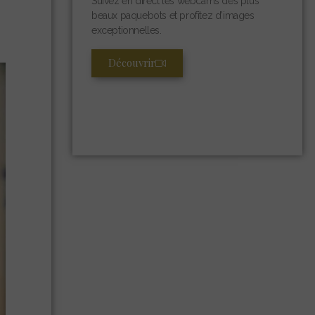
Suivez en direct les webcams des plus
beaux paquebots et profitez d’images
exceptionnelles.
Découvrir