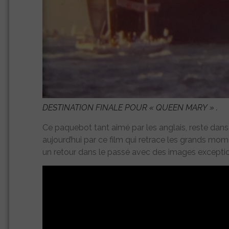
DESTINATION FINALE POUR «
QUEEN MARY
» .
Ce paquebot tant aimé par les anglais, reste dan
aujourd’hui par ce film qui retrace les grands mom
un retour dans le passé avec des images exceptio