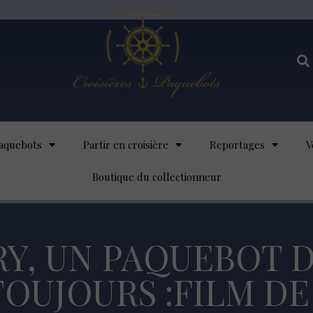
aquebots
Partir en croisière
Reportages
V
Boutique du collectionneur
Y, UN PAQUEBOT 
OUJOURS :FILM DE 