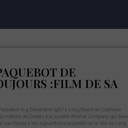
PAQUEBOT DE
UJOURS :FILM DE SA
 Paquebot le 9 Décembre 1967 à Long Beach en Californie
3,45 millions de Dollars à la société Wrather Company qui désir
t par Disney, il est aujourd’hui la propriété de la ville de Long