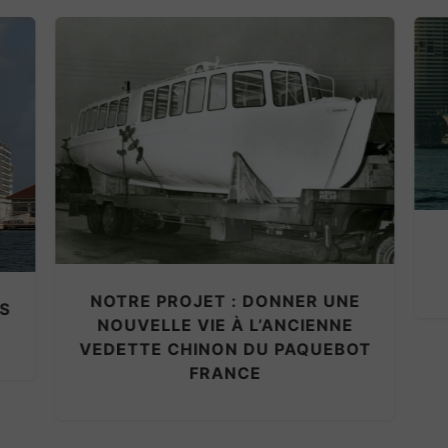
PAQUEBOT CANBERRA : « THE
GREAT WHITE WHALE »
E
OT