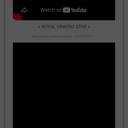
« ROYAL VINKING STAR »
Ma dernière croisière à bord du «
BLACK WATCH
» .