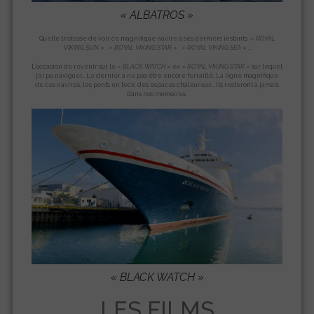
«
ALBATROS »
Quelle tristesse de voir ce magnifique navire à ses derniers instants. «
ROYAL
VIKING SUN
» , «
ROYAL VIKING
STAR
» , «
ROYAL VIKING SEA
» …
L’occasion de revenir sur le «
BLACK WATCH
» ex «
ROYAL VIKING STAR
» sur lequel
j’ai pu naviguer… Le dernier à ne pas être encore ferraillé. La ligne magnifique
de ces navires, les ponts en teck, des espaces chaleureux… Ils resteront à jamais
dans nos mémoires.
« BLACK WATCH »
LES FILMS