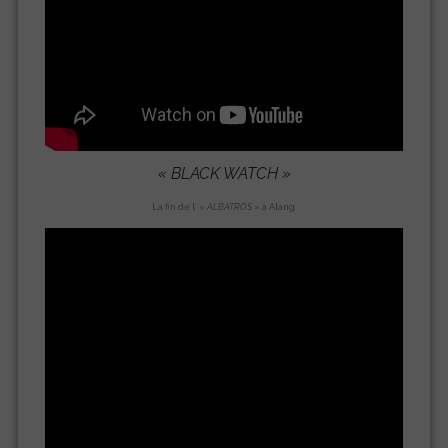
« BLACK WATCH »
La fin de l’ «
ALBATROS
» à Alang.