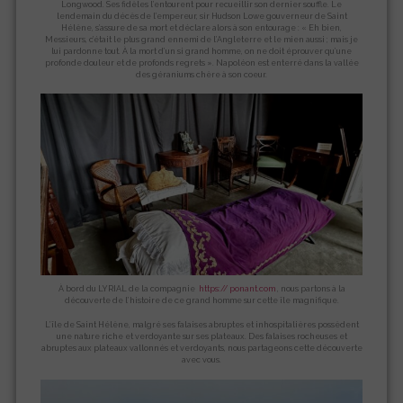
Longwood. Ses fidèles l’entourent pour recueillir son dernier souffle. Le
lendemain du décès de l’empereur, sir Hudson Lowe gouverneur de Saint
Hélène, s’assure de sa mort et déclare alors à son entourage : « Eh bien,
Messieurs, c’était le plus grand ennemi de l’Angleterre et le mien aussi ; mais je
lui pardonne tout. À la mort d’un si grand homme, on ne doit éprouver qu’une
profonde douleur et de profonds regrets ». Napoléon est enterré dans la vallée
des géraniums chère à son coeur.
À bord du LYRIAL de la compagnie ​⁠
https:// ponant.com
, nous partons à la
découverte de l’histoire de ce grand homme sur cette île magnifique.
L’île de Saint Hélène, malgré ses falaises abruptes et inhospitalières possèdent
une nature riche et verdoyante sur ses plateaux. Des falaises rocheuses et
abruptes aux plateaux vallonnés et verdoyants, nous partageons cette découverte
avec vous.