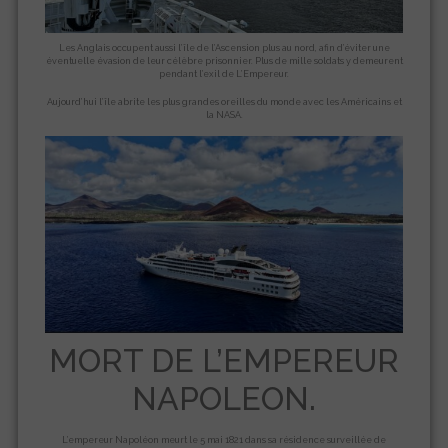
Les Anglais occupent aussi l’île de l’Ascension plus au nord, afin d’éviter une
éventuelle évasion de leur célèbre prisonnier. Plus de mille soldats y demeurent
pendant l’exil de L’Empereur.
Aujourd’hui l’île abrite les plus grandes oreilles du monde avec les Américains et
la NASA.
MORT DE L’EMPEREUR
NAPOLEON.
L’empereur Napoléon meurt le 5 mai 1821 dans sa résidence surveillée de