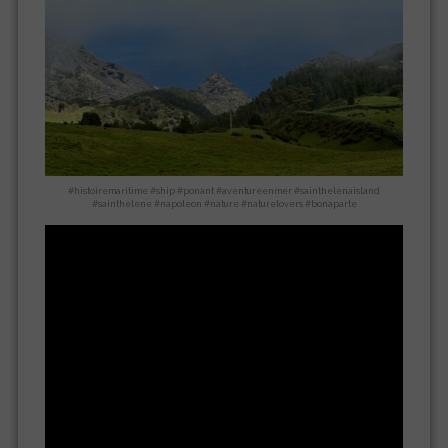
#histoiremaritime #ship #ponant #aventureenmer #sainthelenaisland
#sainthelene #napoleon #nature #naturelovers #bonaparte