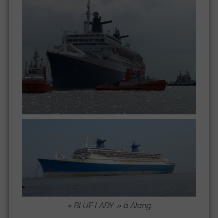
»
BLUE LADY
» à Alang.