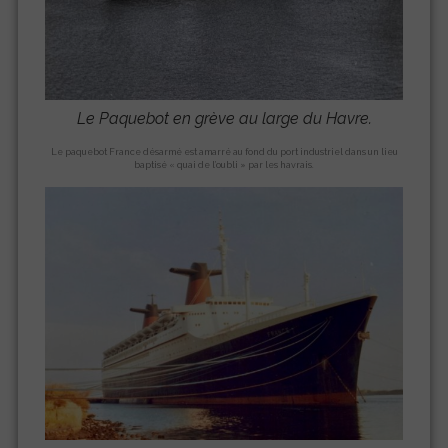
Le Paquebot en grève au large du Havre.
Le paquebot France désarmé est amarré au fond du port industriel dans un lieu
baptisé « quai de l’oubli » par les havrais.