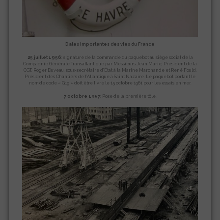
Dates importantes des vies du France
25 juillet 1956
: signature de la commande du paquebot au siège social de la
Compagnie Générale Transatlantique par Messieurs Jean Marie, Président de la
CGT, Roger Duveau, sous-secrétaire d’État à la Marine Marchande et René Fould,
Président des Chantiers de l’Atlantique à Saint Nazaire. Le paquebot portant le
nom de code « G19 » doit être livré le 15 octobre 1961 pour les essais en mer.
7 octobre 1957
: Pose de la première tôle.