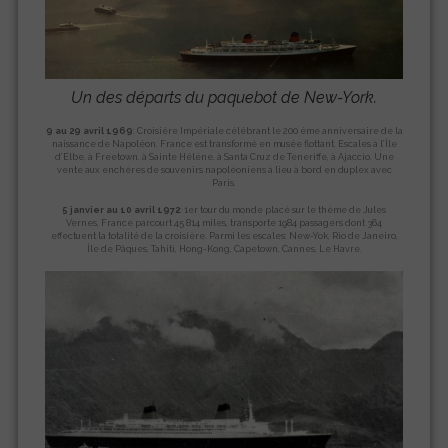
Un des départs du paquebot de New-York.
9 au 29 avril 1969
: Croisière Impériale célébrant le 200 éme anniversaire de la
naissance de Napoléon. France est transformé en musée flottant. Escales à l’Île
d’Elbe, à Freetown, à Sainte Hélène, à Santa Cruz de Teneriffe, à Ajaccio. Une
vente aux enchères de souvenirs napoléoniens à lieu à bord en duplex avec
Paris.
5 janvier au 10 avril 1972
: 1er tour du monde placé sur le thème de Jules
Vernes, France parcourt 45 814 miles, transporte 1984 passagers dont 364
effectuent la totalité de la croisière. Parmi les escales: New-Yok, Rio de Janeiro,
Île de Pâques, Tahiti, Hong-Kong, Capetown, Cannes, Le Havre.