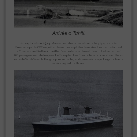
Arrivée à Tahiti.
11 septembre 1974
: Mouvement de contestation de l’équipage après
l’annonce par la CGT en juillet de ne plus exploiter le navire. Les mutins forcent
le Commandant Pettre à mouiller l’ancre dans le chenal devant Le Havre. Les 1
266 passagers sont débarqués. Le 24 septembre France lève l’ancre et mouille en
rade de Saint-Vaast la Hougue pour se protéger du mauvais temps. Le 9 octobre le
navire rejoint Le Havre.