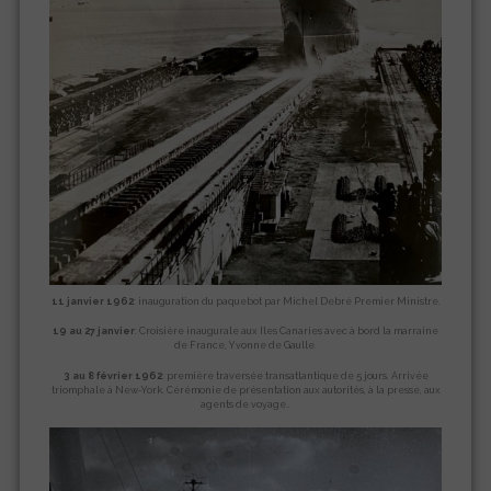
11 janvier 1962
: inauguration du paquebot par Michel Debré Premier Ministre.
19 au 27 janvier
: Croisière inaugurale aux Iles Canaries avec à bord la marraine
de France, Yvonne de Gaulle.
3 au 8 février 1962
: première traversée transatlantique de 5 jours. Arrivée
triomphale à New-York. Cérémonie de présentation aux autorités, à la presse, aux
agents de voyage..