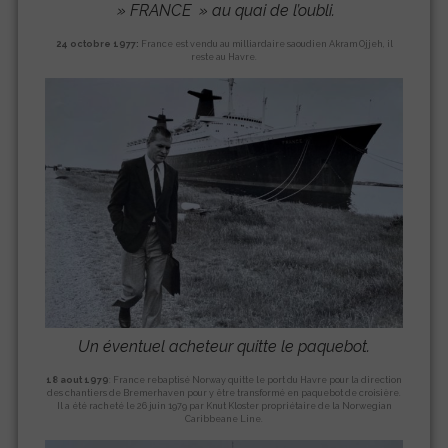
»
FRANCE
» au quai de l’oubli.
24 octobre 1977:
France est vendu au milliardaire saoudien Akram Ojjeh, il
reste au Havre.
Un éventuel acheteur quitte le paquebot.
18 aout 1979
: France rebaptisé Norway quitte le port du Havre pour la direction
des chantiers de Bremerhaven pour y être transformé en paquebot de croisière.
Il a été racheté le 26 juin 1979 par Knut Kloster propriétaire de la Norwegian
Caribbeane Line.