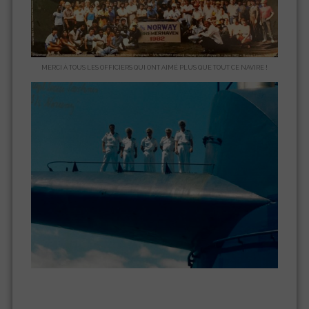
MERCI À TOUS LES OFFICIERS QUI ONT AIMÉ PLUS QUE TOUT CE NAVIRE !