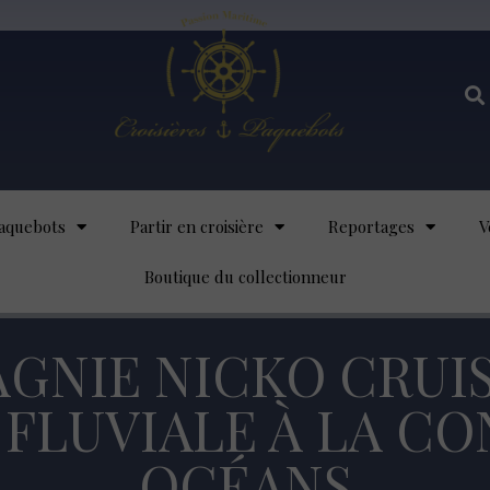
aquebots
Partir en croisière
Reportages
V
Boutique du collectionneur
GNIE NICKO CRUISE
FLUVIALE À LA CO
OCÉANS