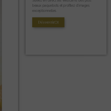
Suivez en direct les webcams des plus
beaux paquebots et profitez d’images
exceptionnelles.
Découvrir