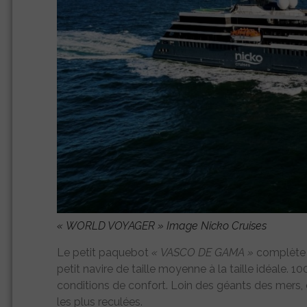
«
WORLD VOYAGER »
Image Nicko Cruises
Le petit paquebot
« VASCO DE GAMA »
complète c
petit navire de taille moyenne à la taille idéale
conditions de confort. Loin des géants des mers, 
les plus reculées.