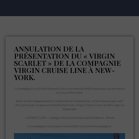
ANNULATION DE LA
PRÉSENTATION DU « VIRGIN
SCARLET » DE LA COMPAGNIE
VIRGIN CRUISE LINE À NEW-
YORK.
La compagnie a décidé d’annuler les évènements festifs organisés à sa première
arrivée à New-York.
Suite au développement de l’épidémie de Coronavirus, et les mesures qui vont
être prises par le gouvernement Américain, Virgin Cruise Line a préféré que le
Paquebot
«
SCARLET LADY
» rejoigne directement son port d’attache : Miami.
La compagnie se prépare à accueillir ses premiers passagers.