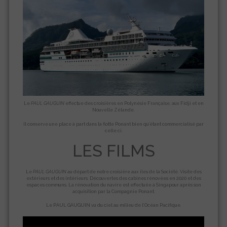
Le
PAUL GAUGUIN
effectue des croisières en Polynésie Française, aux Fidji et en
Nouvelle Zélande.
Il conserve une place à part dans la flotte Ponant bien qu’étant commercialisé par
celle ci.
LES FILMS
Le
PAUL GAUGUIN
au départ de notre croisière aux îles de la Société. Visite des
extérieurs et des intérieurs. Découvertes des cabines rénovées en 2020 et des
espaces communs. La rénovation du navire est effectuée à Singapour après son
acquisition par la Compagnie Ponant.
Le PAUL GAUGUIN vu du ciel au milieu de l’Océan Pacifique.