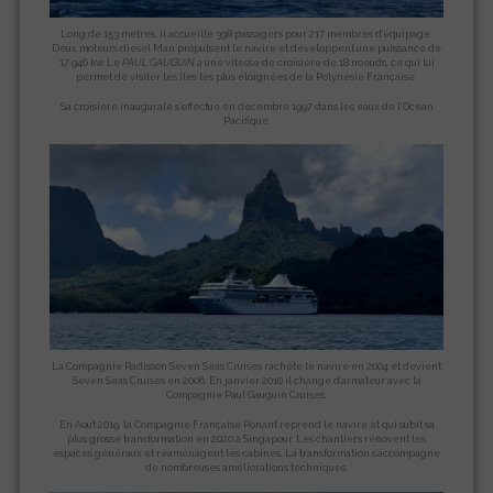
Long de 153 mètres, il accueille 398 passagers pour 217 membres d’équipage.
Deux moteurs diesel Man propulsent le navire et développent une puissance de
17 946 kw. Le
PAUL GAUGUIN
a une vitesse de croisière de 18 noeuds, ce qui lui
permet de visiter les îles les plus éloignées de la Polynésie Française.
Sa croisière inaugurale s’effectue en décembre 1997 dans les eaux de l’Océan
Pacifique.
La Compagnie Radisson Seven Seas Cruises rachète le navire en 2004 et devient
Seven Seas Cruises en 2006. En janvier 2010 il change d’armateur avec la
Compagnie Paul Gauguin Cruises.
En Aout 2019, la Compagnie Française Ponant reprend le navire et qui subit sa
plus grosse transformation en 2020 à Singapour. Les chantiers rénovent les
espaces généraux et réaménagent les cabines. La transformation s’accompagne
de nombreuses améliorations techniques.