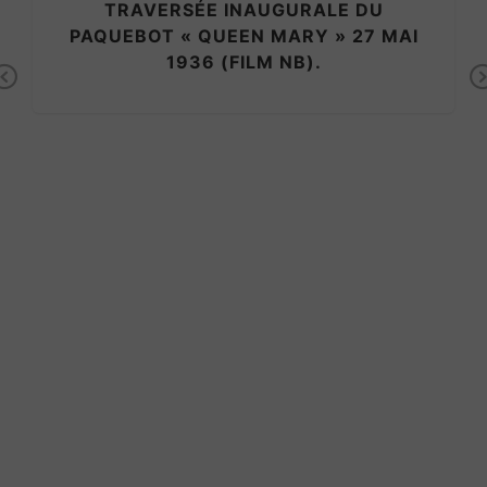
AUGURALE DU
 MARY » 27 MAI
LM NB).
Previous
NAUFRAGE ANDRE