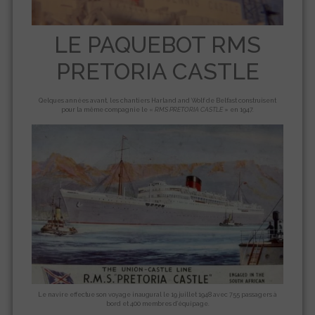
LE PAQUEBOT RMS
PRETORIA CASTLE
Qelques années avant, les chantiers Harland and Wolf de Belfast construisent
pour la même compagnie le «
RMS
PRETORIA CASTLE
» en 1947.
Le navire effectue son voyage inaugural le 19 juillet 1948 avec 755 passagers à
bord et 400 membres d’équipage.