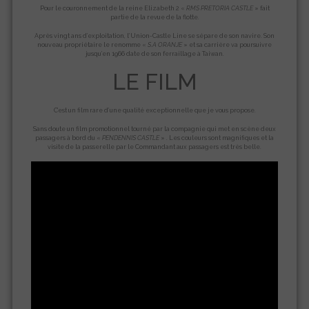
Pour le couronnement de la reine Elizabeth 2 «
RMS
PRETORIA CASTLE
» fait
partie de la revue de la flotte.
Après vingt ans d’exploitation, l’Union-Castle Line se sépare de son navire. Son
nouveau propriétaire le renomme «
S.A ORANJE
» et sa carrière va poursuivre
jusqu’en 1966 date de son ferraillage à Taiwan.
LE FILM
C’est un film rare d’une qualité exceptionnelle que je vous propose.
Sans doute un film promotionnel tourné par la compagnie qui met en scène deux
passagers à bord du «
PENDENNIS CASTLE
» . Les couleurs sont magnifiques et la
visite de la passerelle par le Commandant aux passagers est très belle.