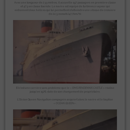
Avec une longueur de 233 mètres, il accueille 197 passagers en première classe
et 473 en classe touriste. Le navire est équipé de turbines à vapeur qui
entrainent deux hélices qui lui permettent d’atteindre une vitesse de croisière
de 22,5 noeuds (47,7km/h).
Et c’est une carrière sans problème que le «
RMS PENDENNIS CASTLE
» réalise
jusqu’en 1976, date de son changement de propriétaire.
L’Océan Queen Navigation compagnie acquiert alors le navire et le baptise
«
OCEAN
QUEEN
« .