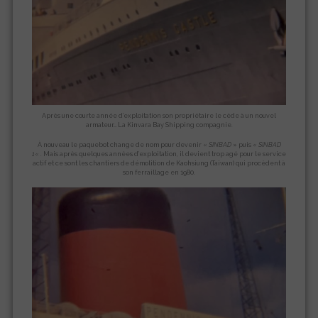
Après une courte année d’exploitation son propriétaire le cède à un nouvel
armateur… La Kinvara Bay Shipping compagnie.
À nouveau le paquebot change de nom pour devenir «
SINBAD
» puis «
SINBAD
1
« . Mais après quelques années d’exploitation, il devient trop agé pour le service
actif et ce sont les chantiers de démolition de Kaohsiung (Taiwan) qui procèdent à
son ferraillage en 1980.