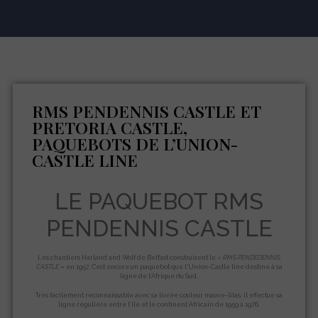
RMS PENDENNIS CASTLE ET
PRETORIA CASTLE,
PAQUEBOTS DE L’UNION-
CASTLE LINE
LE PAQUEBOT RMS
PENDENNIS CASTLE
Les chantiers Harland and Wolf de Belfast construisent le «
RMS PENDEDENNIS
CASTLE
» en 1957. C’est encore un paquebot que l’Union-Castle line destine à sa
ligne de l’Afrique du Sud.
Très facilement reconnaissable avec sa livrée couleur mauve-lilas, il effectue sa
ligne régulière entre l’île et le continent Africain de 1959 à 1976.