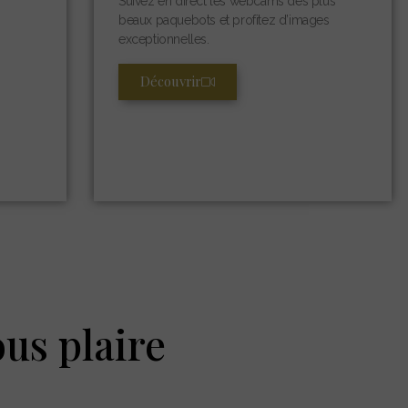
Suivez en direct les webcams des plus
beaux paquebots et profitez d’images
exceptionnelles.
Découvrir
ous plaire