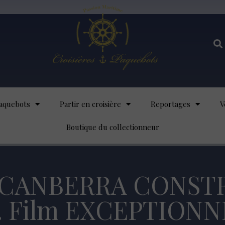
aquebots
Partir en croisière
Reportages
V
Boutique du collectionneur
CANBERRA CONST
Film EXCEPTIONNEL