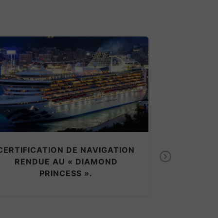
LA MER…
NAVIRES…ET
CERTIFICATION DE NAVIGATION
Next
COMP
RENDUE AU « DIAMOND
PRINCESS ».