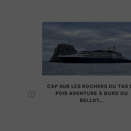
BOT « SS
CAP SUR LES ROCHERS DU TAS 
DU HAVRE.
POIS AVENTURE À BORD DU
Previous
.
BELLOT…