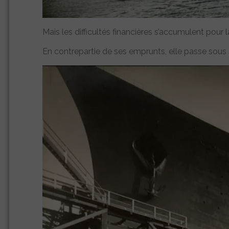
Mais les difficultés financières s’accumulent pour
En contrepartie de ses emprunts, elle passe sous sa