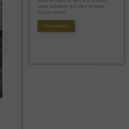
Suivez en direct les webcams des plus
beaux paquebots et profitez d’images
exceptionnelles.
Découvrir