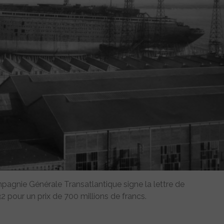
agnie Générale Transatlantique signe la lettre de
32 pour un prix de 700 millions de francs.