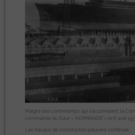
Malgré des contretemps qui s’accumulent, la Comp
commande du futur «
NORMANDIE
» le 6 avril 19
Les travaux de construction peuvent continuer…