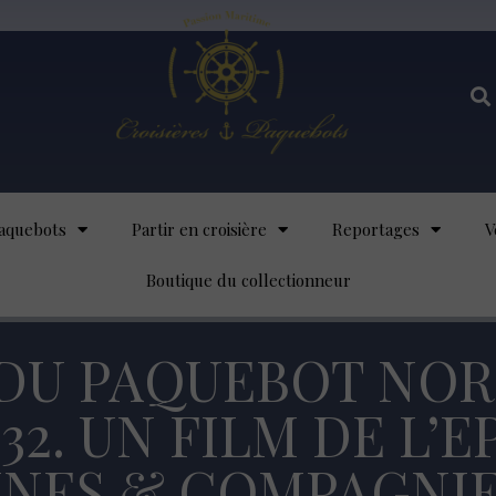
aquebots
Partir en croisière
Reportages
V
Boutique du collectionneur
DU PAQUEBOT NORM
32. UN FILM DE L’
INES & COMPAGNIE