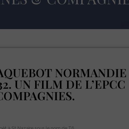
AQUEBOT NORMANDIE
32. UN FILM DE L’EPCC
COMPAGNIES.
hoët à St Nazaire sous le nom de T6.