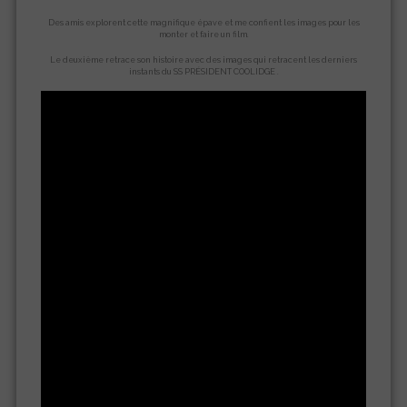
Des amis explorent cette magnifique épave et me confient les images pour les
monter et faire un film.
Le deuxième retrace son histoire avec des images qui retracent les derniers
instants du SS PRÉSIDENT COOLIDGE .