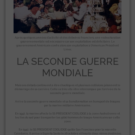
Après quelques années d’activité et des déboires financiers, une restructuration
gouvernementale est nécessaire car son exploitation est déficitaire. Le
gouvernement Américain confie alors son exploitation à l’American Président
Lines.
LA SECONDE GUERRE
MONDIALE
Mais ses débuts continuent à être chaotiques et plusieurs collisions jalonnent le
démarrage de sa carrière. Celle va très vite être interrompue par l’arrivée de la
seconde guerre mondiale.
Arrive la seconde guerre mondiale et sa transformation en transport de troupes
par la marine militaire Américaine…
En 1942, la marine affecte le SS PRÉSIDENT COOLIDGE à la zone Australienne et
les îles du sud pour transporter les 5000 hommes de troupe Américains sur cette
zone.
En 1942, le SS PRESIDENT COOLIDGE quitte San Francisco pour la nouvelle
Calédonie. Il arrive à Espiritu Santo le 26 octobre et heurte deux mines destinées