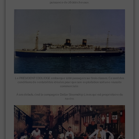
puissance de 26 000 chevaux.
Le PRÉSIDENT COOLIDGE embarque 1200 passagers sur trois classes. Ce sont des
conditions de rentabilités idéales pour que son exploitation soit une réussite
commerciale.
À ses débuts, c’est la compagnie Dollar Steamship Lines qui est propriétaire du
navire.