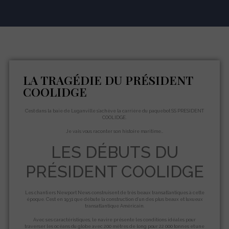
LA TRAGÉDIE DU PRÉSIDENT
COOLIDGE
C’est dans la baie de Luganville s’achève la carrière du paquebot SS PRESIDENT
COOLIDGE.
Je vais vous raconter son histoire maritime…
LES DÉBUTS DU
PRÉSIDENT COOLIDGE
Les chantiers Newport News construisent de très beaux transatlantiques à cette
époque. C’est en 1931 que débute la construction d’un des plus beaux et luxueux
transatlantique Américain.
Avec ses caractéristiques, le navire présente les conditions idéales pour
traverser les océans du globe avec 200 mètres de long pour 22 000 tonnes et une