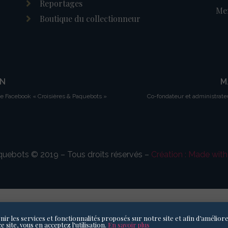
Reportages
Men
Boutique du collectionneur
IN
M
ge Facebook « Croisières & Paquebots »
Co-fondateur et administrate
aquebots © 2019 – Tous droits réservés –
Création : Made wit
rnir les services et fonctionnalités proposés sur notre site et afin d’améliore
 site, vous en acceptez l'utilisation.
En savoir plus