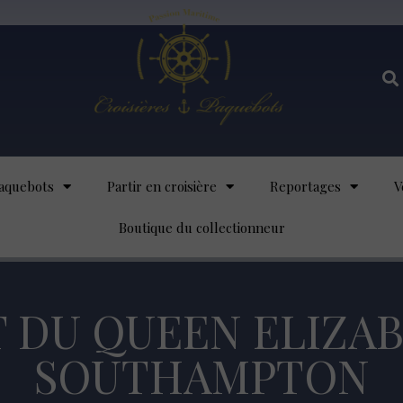
aquebots
Partir en croisière
Reportages
V
Boutique du collectionneur
 DU QUEEN ELIZA
SOUTHAMPTON