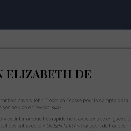
 ELIZABETH DE
chantiers navals John Brown en Écosse pour le compte de la
on service en Février 1940.
k est interrompue très rapidement avec l’entrée en guerre d
, il devient avec le «
QUEEN MARY
» transport de troupes.