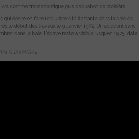
suivra comme transatlantique puis paquebot de croisière.
ui désire en faire une université flottante dans la baie de
s le début des travaux le 9 Janvier 1972. Un accident sans
sombrer dans la baie. L’épave restera visible jusqu’en 1975, date
EN ELIZABETH
» .