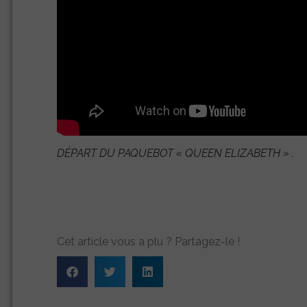
DÉPART DU PAQUEBOT «
QUEEN ELIZABETH
» .
Cet article vous a plu ? Partagez-le !