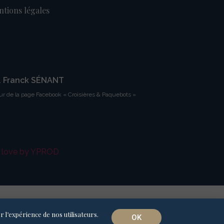
tions légales
. Franck SÉNANT
ur de la page Facebook « Croisières & Paquebots »
h love by YPROD
r l’expérience de nos utilisateurs.
OK