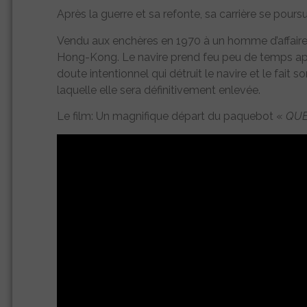
Après la guerre et sa refonte, sa carrière se pour
Vendu aux enchères en 1970 à un homme d’affaires q
Hong-Kong. Le navire prend feu peu de temps aprè
doute intentionnel qui détruit le navire et le fait 
laquelle elle sera définitivement enlevée.
Le film: Un magnifique départ du paquebot «
QUE