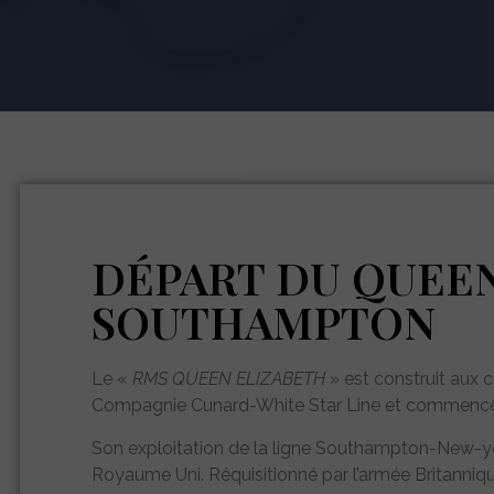
DÉPART DU QUEEN
SOUTHAMPTON
Le «
RMS QUEEN ELIZABETH
» est construit aux 
Compagnie Cunard-White Star Line et commence s
Son exploitation de la ligne Southampton-New-yor
Royaume Uni. Réquisitionné par l’armée Britannique