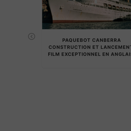
Previous
FRANCE
HOBOKEN À
S ANNÉES
 COUL.