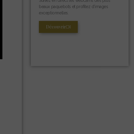
Suivez en direct les webcams des plus
beaux paquebots et profitez d’images
exceptionnelles.
Découvrir