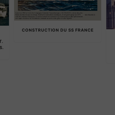
LA TRAGÉDIE DU PAQUEBOT
« MORRO CASTLE » LE 8
SEPTEMBRE 1934. FILM NB.