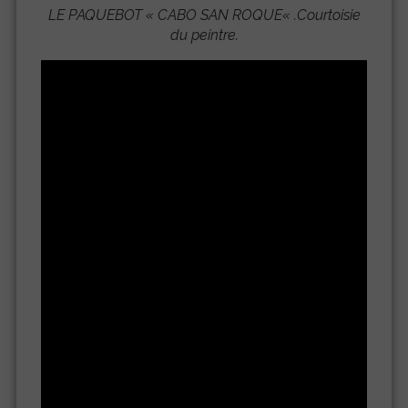
LE PAQUEBOT «
CABO SAN ROQUE
« .Courtoisie
du peintre.