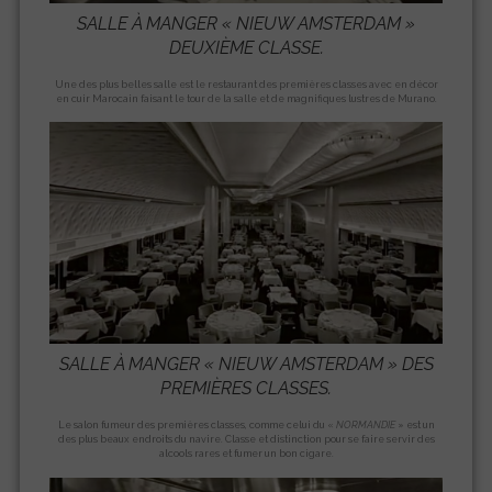
SALLE À MANGER «
NIEUW AMSTERDAM
»
DEUXIÈME CLASSE.
Une des plus belles salle est le restaurant des premières classes avec en décor
en cuir Marocain faisant le tour de la salle et de magnifiques lustres de Murano.
SALLE À MANGER «
NIEUW AMSTERDAM
» DES
PREMIÈRES CLASSES.
Le salon fumeur des premières classes, comme celui du «
NORMANDIE
» est un
des plus beaux endroits du navire. Classe et distinction pour se faire servir des
alcools rares et fumer un bon cigare.