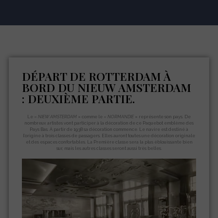
DÉPART DE ROTTERDAM À
BORD DU NIEUW AMSTERDAM
: DEUXIÈME PARTIE.
Le «
NIEW AMSTERDAM
» comme le «
NORMANDIE
» représente son pays. De
nombreux artistes vont participer à la décoration de ce Paquebot emblème des
Pays Bas. À partir de 1938 sa décoration commence. Le navire est destiné à
l’origine à trois classes de passagers. Elles auront toutes une décoration originale
et des espaces confortables. La Première classe sera la plus éblouissante bien
sur, mais les autres classes seront aussi très belles.