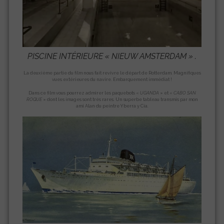
PISCINE INTÉRIEURE «
NIEUW AMSTERDAM
» .
La deuxième partie du film nous fait revivre le départ de Rotterdam. Magnifiques
vues extérieures du navire. Embarquement immédiat !
Dans ce film vous pourrez admirer les paquebots «
UGANDA
» et «
CABO SAN
ROQUE
» dont les images sont très rares. Un superbe tableau transmis par mon
ami Alan du peintre Yberra y Cia.