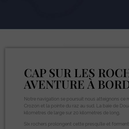
CAP SUR LES ROCH
AVENTURE À BOR
Notre navigation se poursuit nous atteignons ce ma
Crozon et la pointe du raz au sud. La baie de Do
kilomètres de large sur 20 kilomètres de long.
Six rochers prolongent cette presqu’île et formen