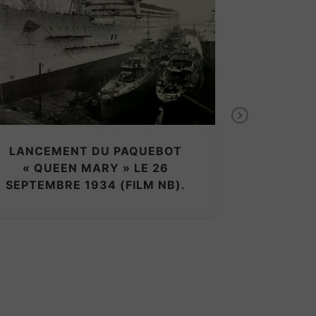
PACIFIC 
Next
PRINCESS,
SÉR
LANCEMENT DU PAQUEBOT
« QUEEN MARY » LE 26
SEPTEMBRE 1934 (FILM NB).