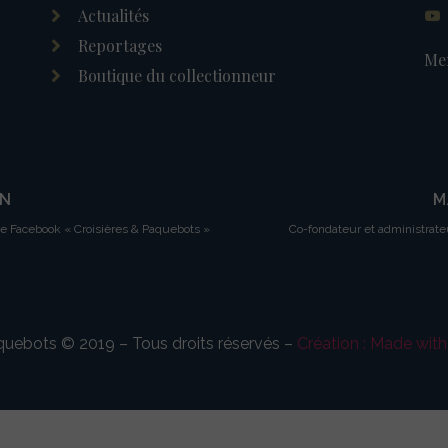
Actualités
Reportages
Men
Boutique du collectionneur
IN
M
ge Facebook « Croisières & Paquebots »
Co-fondateur et administrate
aquebots © 2019 – Tous droits réservés –
Création : Made wit