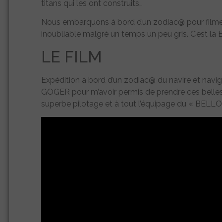
titans qui les ont construits…
Nous embarquons à bord d’un zodiac@ pour filme
inoubliable malgré un temps un peu gris. C’est la 
LE FILM
Expédition à bord d’un zodiac@ du navire et nav
GOGER pour m’avoir permis de prendre ces belles
superbe pilotage et à tout l’équipage du « BELLO