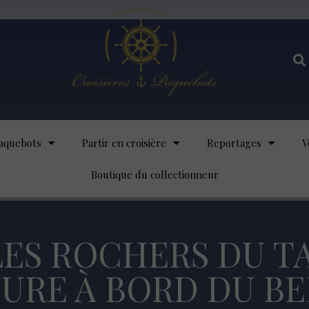
aquebots
Partir en croisière
Reportages
V
Boutique du collectionneur
LES ROCHERS DU TA
URE À BORD DU B