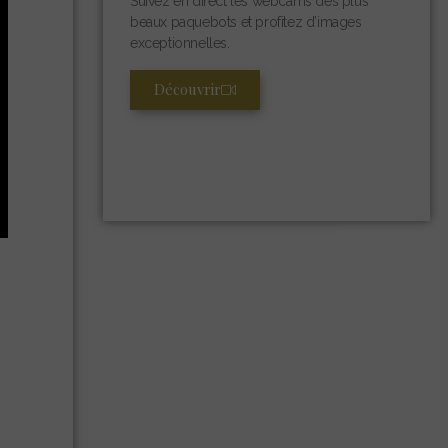
Suivez en direct les webcams des plus
beaux paquebots et profitez d’images
exceptionnelles.
Découvrir