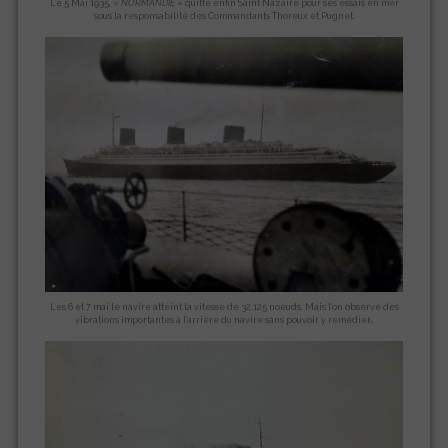
Le 5 Mai 1935, «
NORMANDIE
» quitte enfin Saint Nazaire pour ses essais en mer
sous la responsabilité des Commandants Thoreux et Pugnet.
Les 6 et 7 mai le navire atteint la vitesse de 32,125 noeuds. Mais l’on observe des
vibrations importantes à l’arrière du navire sans pouvoir y remédier…