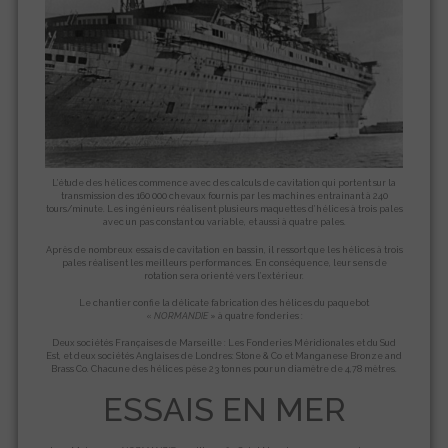
L’étude des hélices commence avec des calculs de cavitation qui portent sur la
transmission des 160 000 chevaux fournis par les machines entrainant à 240
tours/minute. Les ingénieurs réalisent plusieurs maquettes d’hélices à trois pales
avec un pas constant ou variable, et aussi à quatre pales.
Après de nombreux essais de cavitation en bassin, il ressort que les hélices à trois
pales réalisent les meilleurs performances. En conséquence, leur sens de
rotation sera orienté vers l’extérieur.
Le chantier confie la délicate fabrication des hélices du paquebot
«
NORMANDIE
» à quatre fonderies :
Deux sociétés Françaises de Marseille : Les Fonderies Méridionales et du Sud
Est, et deux sociétés Anglaises de Londres: Stone & Co et Manganese Bronze and
Brass Co. Chacune des hélices pèse 23 tonnes pour un diamètre de 4,78 mètres.
ESSAIS EN MER