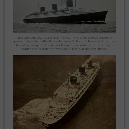
Après son 9 ème voyage la compagnie désarme le paquebot le 28 Octobre. On
prévoit différentes modifications extérieures. On teste un changement de toutes
les hélices en équipant le paquebot du modèle à quatre pales. Les nouveaux
essais en mer débutent en avril 1936, et les vibrations disparaissent…