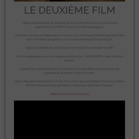
LE DEUXIÈME FILM
Nous continuons par la diffusion du deuxième film d’une série de trois
appartenant à l’EPPC French Lines & Compagnies.
C’est grâce au don de l’Association French Lines et sa numérisation qu’aujourd’hui
qu’il est montré au public avec un mécénat auquel j’ai participé.
Toutes les photos de l’article proviennent de la collection de MP.
Un film magnifique avec des images inédites de «
NORMANDIE
» dans la forme
Joubert.
Aujourd’hui ces donnations enrichissent les collections et j’encourage les
passionnés du monde entier à l’aider.
Ainsi, nous pourrons donner à French Lines les moyens d’assurer la préservation
et l’enrichissement du patrimoine historique maritime Français !
https://www.frenchlines.com