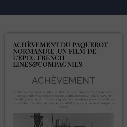
ACHÈVEMENT DU PAQUEBOT
NORMANDIE .UN FILM DE
L’EPCC FRENCH
LINES&COMPAGNIES.
ACHÈVEMENT
Les travaux d’achévements de « NORMANDIE » se poursuivent aux chantiers de
Penhoët. Pour éviter que se renouvèle la catastrophe de L’ «
ATLANTIQUE
» le
chantier prend du retard car on va équiper le navire de nouveaux dispositifs de
lutte contre l’incendie. En conséquence, la CGT repousse la traversée inaugurale
en 1935.