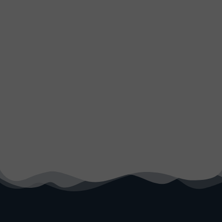
LE PAQUEBOT « THE WORLD »
DÉSARMÉ.