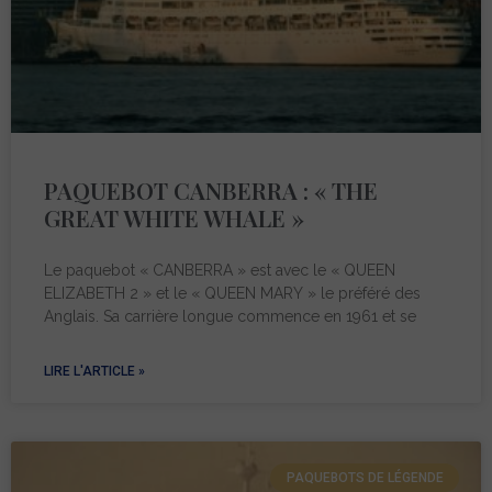
PAQUEBOT CANBERRA : « THE
GREAT WHITE WHALE »
Le paquebot « CANBERRA » est avec le « QUEEN
ELIZABETH 2 » et le « QUEEN MARY » le préféré des
Anglais. Sa carrière longue commence en 1961 et se
LIRE L'ARTICLE »
PAQUEBOTS DE LÉGENDE