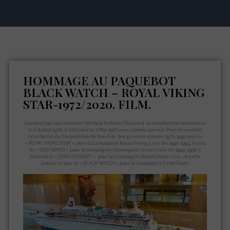
HOMMAGE AU PAQUEBOT
BLACK WATCH – ROYAL VIKING
STAR-1972/2020. FILM.
Construit par les chantiers Wärtsilä Helsinki Shipyard, sa construction commence
le 1 Juillet 1970. Il est lancé le 1 Mai 1971 avec comme parrain Thor Heyerdahl
l’aventurier de l’expédition du Kon-Tiki. Son premier nom de 1972-1991 sera le
«
ROYAL VIKING STAR
» pour la Compagnie Royal Viking Line, de 1991-1994, il sera
le «
WESTWARD
» pour la compagnie Norwegian Cruise Line, de 1994-1996 il
devient le «
STAR ODYSSSEY
» pour la Compagnie Royal Cruise Line, et enfin
jusqu’à ce jour le «
BLACK WATCH
» pour la Compagnie Fred Olsen.