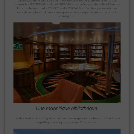
La Compagnie Fred Olsen a eu raison de saisir l’opportunité de la vente des
paquebots «
ROTTERDAM
» et «
AMSTERDAM
» par la Compagnie Holland America
Line. Ils deviendront «
BOLETTE
» et «
BOREALIS
» . Ces deux paquebots plus
récents remplaceront leurs ainés après avoir été repeints aux couleurs de la
compagnie.
Une magnifique bibliothéque.
J’étais à bord en Aout 2019, et le meilleur hommage à lui rendre est ce film. Il sera
regretté par son équipage et son Commandant.