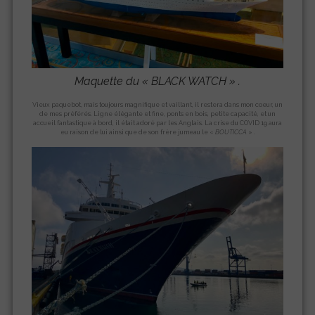
Maquette du «
BLACK WATCH
» .
Vieux paquebot, mais toujours magnifique et vaillant, il restera dans mon coeur, un
de mes préférés. Ligne élégante et fine, ponts en bois, petite capacité, et un
accueil fantastique à bord, il était adoré par les Anglais. La crise du COVID 19 aura
eu raison de lui ainsi que de son frère jumeau le «
BOUTICCA
» .