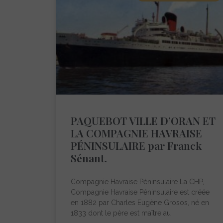
PAQUEBOT VILLE D’ORAN ET
LA COMPAGNIE HAVRAISE
PÉNINSULAIRE par Franck
Sénant.
Compagnie Havraise Péninsulaire La CHP,
Compagnie Havraise Péninsulaire est créée
en 1882 par Charles Eugène Grosos, né en
1833 dont le père est maître au