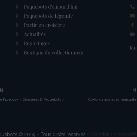
Paquebots d'aujourd'hui
Paquebots de légende
Partir en croisière
Actualités
Reportages
Men
Boutique du collectionneur
IN
M
ge Facebook « Croisières & Paquebots »
Co-fondateur et administrate
aquebots © 2019 – Tous droits réservés –
Création : Made wit