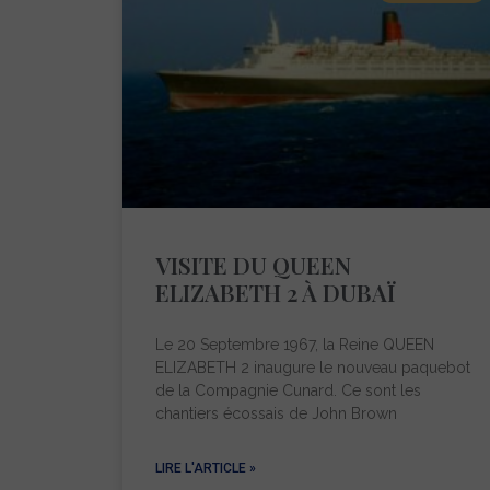
VISITE DU QUEEN
ELIZABETH 2 À DUBAÏ
Le 20 Septembre 1967, la Reine QUEEN
ELIZABETH 2 inaugure le nouveau paquebot
de la Compagnie Cunard. Ce sont les
chantiers écossais de John Brown
LIRE L'ARTICLE »