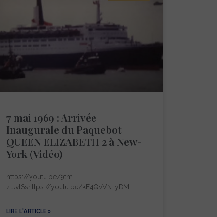
7 mai 1969 : Arrivée
Inaugurale du Paquebot
QUEEN ELIZABETH 2 à New-
York (Vidéo)
https://youtu.be/9tm-
zlJvlSshttps://youtu.be/kE4QvVN-yDM
LIRE L'ARTICLE »