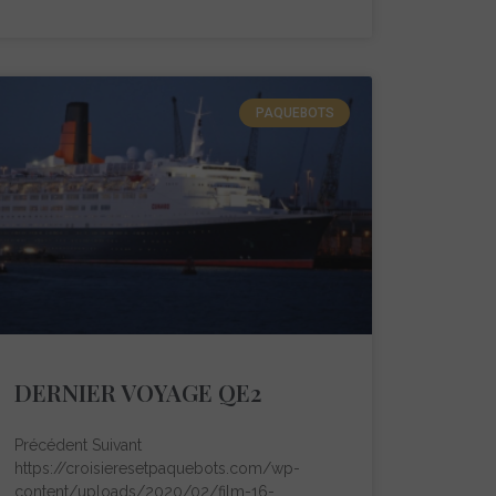
PAQUEBOTS
DERNIER VOYAGE QE2
Précédent Suivant
https://croisieresetpaquebots.com/wp-
content/uploads/2020/02/film-16-