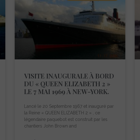
VISITE INAUGURALE À BORD
DU « QUEEN ELIZABETH 2 »
LE 7 MAI 1969 À NEW-YORK.
Lancé le 20 Septembre 1967 et inauguré par
la Reine « QUEEN ELIZABETH 2 » , ce
légendaire paquebot est construit par les
chantiers John Brown and