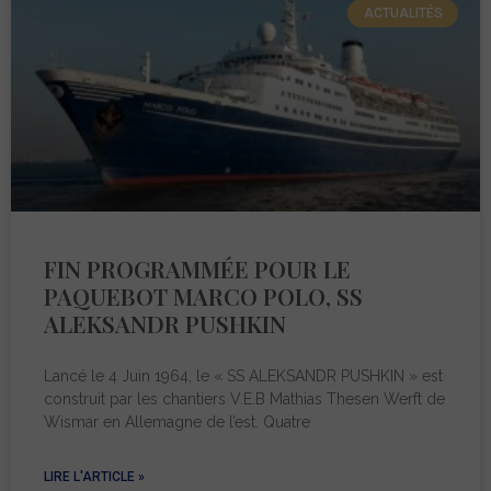
ACTUALITÉS
FIN PROGRAMMÉE POUR LE
PAQUEBOT MARCO POLO, SS
ALEKSANDR PUSHKIN
Lancé le 4 Juin 1964, le « SS ALEKSANDR PUSHKIN » est
construit par les chantiers V.E.B Mathias Thesen Werft de
Wismar en Allemagne de l’est. Quatre
LIRE L'ARTICLE »