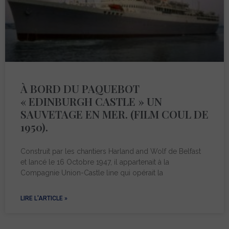
À BORD DU PAQUEBOT
« EDINBURGH CASTLE » UN
SAUVETAGE EN MER. (FILM COUL DE
1950).
Construit par les chantiers Harland and Wolf de Belfast
et lancé le 16 Octobre 1947, il appartenait à la
Compagnie Union-Castle line qui opérait la
LIRE L'ARTICLE »