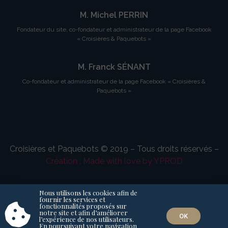
M. Michel PERRIN
Fondateur du site, co-fondateur et administrateur de la page Facebook
« Croisières & Paquebots »
M. Franck SÉNANT
Co-fondateur et administrateur de la page Facebook « Croisières &
Paquebots »
Croisières et Paquebots © 2019 – Tous droits réservés –
Création : Made with love by YPROD
Nous utilisons les cookies afin de
fournir les services et
fonctionnalités proposés sur
notre site et afin d’améliorer
OK
l’expérience de nos utilisateurs.
En poursuivant votre navigation