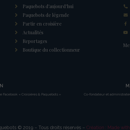
Paquebots d'aujourd'hui
Paquebots de légende
Partir en croisière
Actualités
Reportages
Men
Boutique du collectionneur
IN
M
ge Facebook « Croisières & Paquebots »
Co-fondateur et administrate
aquebots © 2019 – Tous droits réservés –
Création : Made wit