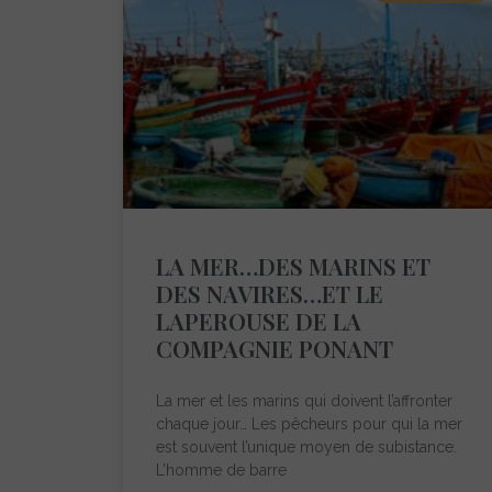
LA MER…DES MARINS ET
DES NAVIRES…ET LE
LAPEROUSE DE LA
COMPAGNIE PONANT
La mer et les marins qui doivent l’affronter
chaque jour… Les pêcheurs pour qui la mer
est souvent l’unique moyen de subistance.
L’homme de barre