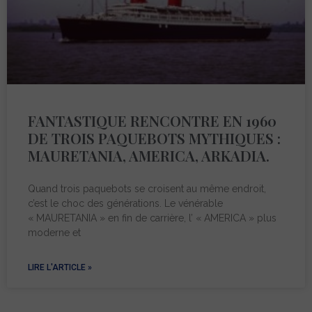
FANTASTIQUE RENCONTRE EN 1960
DE TROIS PAQUEBOTS MYTHIQUES :
MAURETANIA, AMERICA, ARKADIA.
Quand trois paquebots se croisent au même endroit,
c’est le choc des générations. Le vénérable
« MAURETANIA » en fin de carrière, l’ « AMERICA » plus
moderne et
LIRE L'ARTICLE »