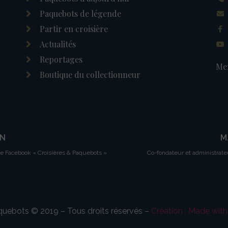
Paquebots de légende
Partir en croisière
Actualités
Reportages
Men
Boutique du collectionneur
IN
M
ge Facebook « Croisières & Paquebots »
Co-fondateur et administrate
aquebots © 2019 – Tous droits réservés –
Création : Made wit