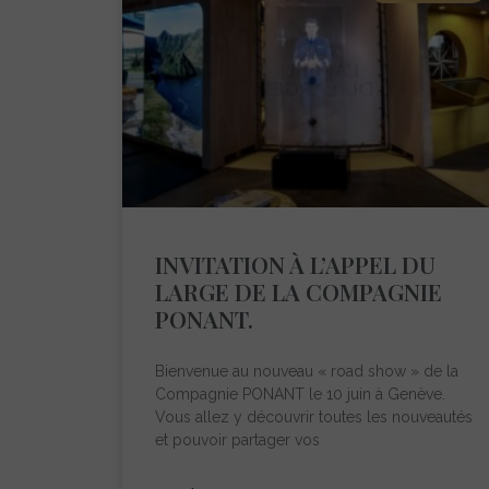
INVITATION À L’APPEL DU
LARGE DE LA COMPAGNIE
PONANT.
Bienvenue au nouveau « road show » de la
Compagnie PONANT le 10 juin à Genève.
Vous allez y découvrir toutes les nouveautés
et pouvoir partager vos