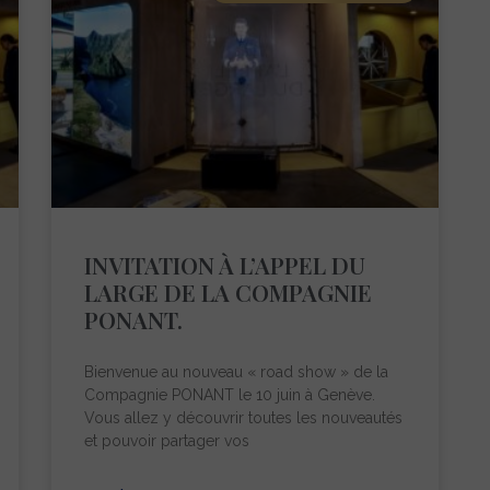
INVITATION À L’APPEL DU
LARGE DE LA COMPAGNIE
PONANT.
Bienvenue au nouveau « road show » de la
Compagnie PONANT le 10 juin à Genève.
Vous allez y découvrir toutes les nouveautés
et pouvoir partager vos