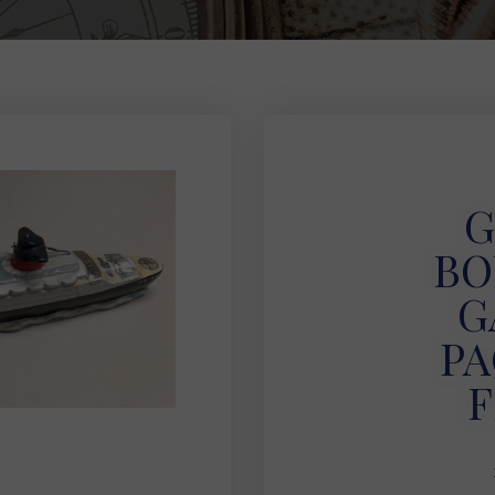
G
BO
G
P