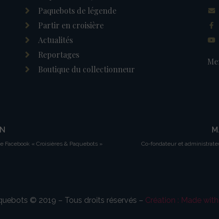
Paquebots de légende
Partir en croisière
Actualités
Reportages
Men
Boutique du collectionneur
IN
M
ge Facebook « Croisières & Paquebots »
Co-fondateur et administrate
aquebots © 2019 – Tous droits réservés –
Création : Made wit