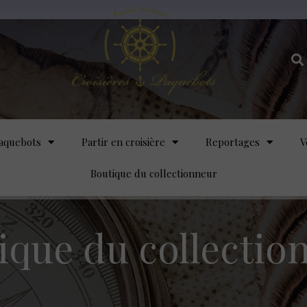
aquebots
Partir en croisière
Reportages
V
Boutique du collectionneur
ique du collectio