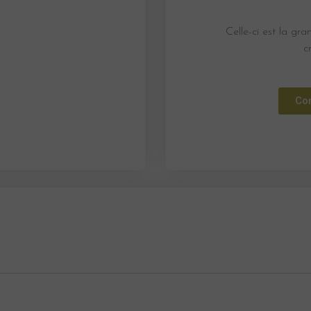
Celle-ci est la gr
c
Con